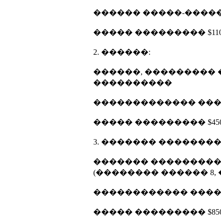
������ �����-������,
����� ��������� $1100
2. ������:
������, ��������� 
����������
������������� ��
����� ��������� $450
3. ������� ��������
������� ���������
(�������� ������ 8,
������������ ���
����� ��������� $850