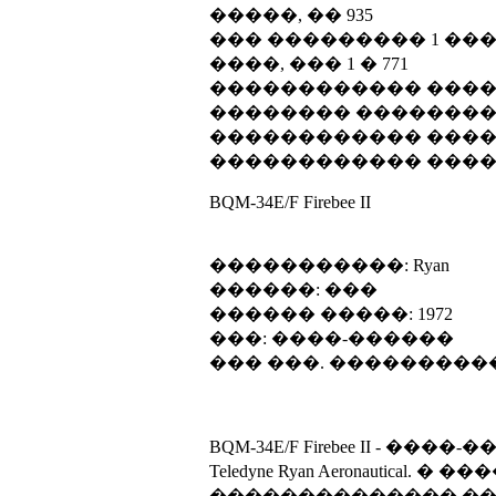
�����, �� 935
��� ��������� 1 ��� Contin
����, ��� 1 � 771
������������ ������
�������� ����������
������������ ������
������������ ������
BQM-34E/F Firebee II
�����������: Ryan
������: ���
������ �����: 1972
���: ����-������
��� ���. ���������
BQM-34E/F Firebee II 
Teledyne Ryan Aeronautica
�������������� ��