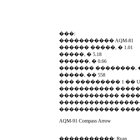
���:
����������� AQM-81
������ �����, � 1.01
�����, � 5.18
������, � 0.66
������� ��������, � 
�����, �� 558
��� ��������� 1 �� United Tec
����������� �������
������������ �����
����������������� �
������������ ������
AQM-91 Compass Arrow
�����������: Ryan