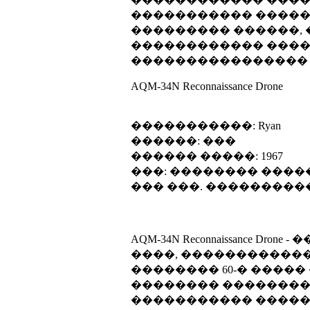
����������� �������
��������� ������, ��
������������ ������
���������������� ��
AQM-34N Reconnaissance Drone
�����������: Ryan
������: ���
������ �����: 1967
���: �������� ���
��� ���. ���������
AQM-34N Reconnaissanc
����, ������������� ��
�������� 60-� ����
�������� ���������
����������� ����� 20 