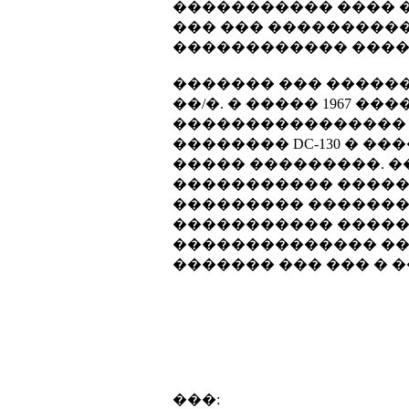
����������� ���� �
��� ��� ����������� AQM
������������ �����
������� ��� ������ 
��/�. � ����� 1967 ���
���������������� 
�������� DC-130 � 
����� ���������. �
����������� �����,
��������� �������������
����������� �����
�������������� ��
������� ��� ��� � �
���: