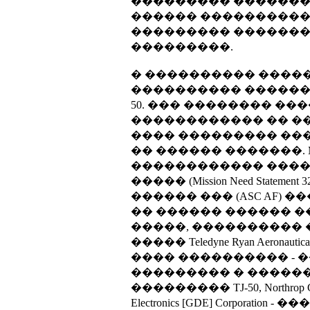
��������� ���������
������ ���������� ������
��������� ������
���������.
� ���������� �����
���������� ��������
50. ��� �������� ���
������������ �� �
���� ��������� ��
�� ������ �������.
������������ �����
����� (Mission Need Stat
������ ��� (ASC AF)
�� ������ ������ 
�����, ���������� 
����� Teledyne Ryan Aero
���� ���������� - �
��������� � �������: S
��������� TJ-50, Northro
Electronics [GDE] Corp