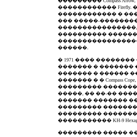
��������� Compass A
������������ Firefl
������������ � ��
��� �����-��������
����������������, �
���������� ������
������������������
������.
� 1971 ���� ��������
������� � ������� 
������� � ������ �
������� � � Compass Cope,
��������� �������
�����, �� ��-�� ��
������� ������� �
��������� �������
��������� �������
����������� KH-9 Hexag
��������� ����� �� ����