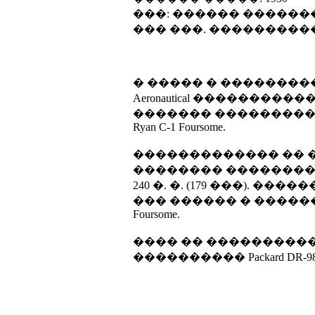
���: ������ �����
��� ���. ���������
� ����� � ��������
Aeronautical ��������
������� ���������
Ryan C-1 Foursome.
������������� �� ��� �
�������� �������� �
240 �. �. (179 ���). ��
��� ������ � ������
Foursome.
���� �� ���������
���������� Packard DR