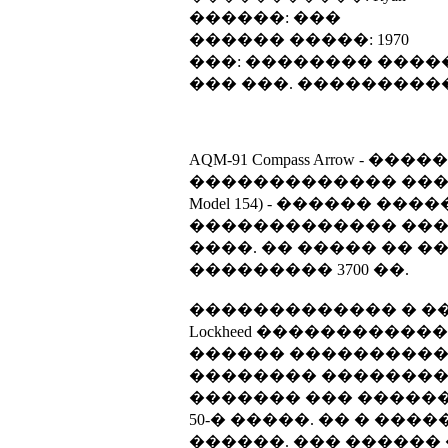
������: ���
������ �����: 1970
���: �������� ���
��� ���. ���������
AQM-91 Compass Arrow
������������� �����������
Model 154) - ������ 
������������� ���
����. �� ����� �� �
��������� 3700 ��.
������������� � �
Lockheed �����������
������ ���������� 
�������� ��������-
������� ��� �����
50-� �����. �� � ��
������. ��� ������