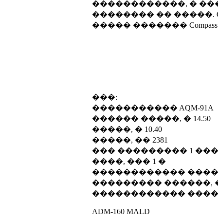
������������, � ���
�������� �� �����. Co
����� ������� Compass
���:
����������� AQM-91A
������ �����, � 14.50
�����, � 10.40
�����, �� 2381
��� ��������� 1 ��� Genera
����, ��� 1 �
������������ ������
��������� ������, ��
������������ ������
ADM-160 MALD