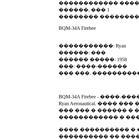
������������ ������
������, ��� 1
�������� ��������:
BQM-34A Firebee
�����������: Ryan
������: ���
������ �����: 1958
���: ����-������
��� ���. ���������
BQM-34A Firebee - ���
Ryan Aeronautical. �
��� ��� � ������ �
������������ � ��
���� ���������� �
���������� �� ����