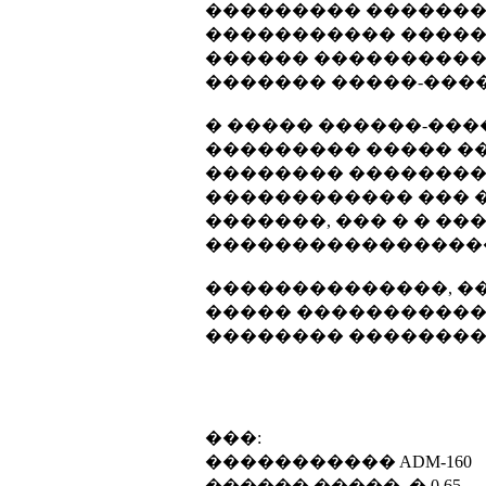
��������� �������
����������� �����
������ ����������
������� �����-����
� ����� ������-��
��������� ����� �
�������� ���������
������������ ��� 
�������, ��� � � ��
�����������������
��������������, ��
����� �����������
�������� ��������
���:
����������� ADM-160
������ �����, � 0.65