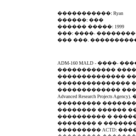
�����������: Ryan
������: ���
������ �����: 1999
���: ����- �������
��� ���. ���������
ADM-160 MALD - ����-
������������ ������ Teledyne
�������������� ��
��������������� �
������������� ���������� (
Advanced Research Proje
��������� �������
�������� ������ �
���������� � ����
�������� � �������
��������� ACTD: ��