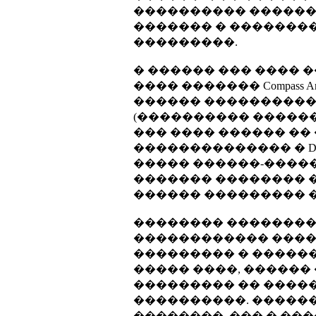
���������� ������
������� � ��������
���������.
� ������ ��� ���� ��
���� ������� Compas
������ �����������
(���������� �������
��� ���� ������ �� 
�������������� � DA
����� ������-����
������� �������� �
������ ��������� 
�������� ��������
������������ ����
��������� � �����
����� ����, �����
��������� �� ����
����������. �����
��������, ��� � ��