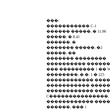
���:
����������� C-1
������ �����, � 11.96
�����, � 8.41
������, �
������� �����, �2
�����, ��
������� ��������
���������� �����
��� ��������� 1 �� Wrig
��������, �.�. 1 � 225
������������ ������
����������� ��������
������������ ������
C���������������, 
������������ ����
������, ��� 1