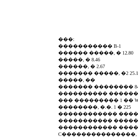
���:
����������� B-1
������ �����, � 12.80
�����, � 8.46
������, � 2.67
������� �����, �2 25.1
�����, ��
������� �������� 84
���������� �������
��� ��������� 1 �� Wright 
��������, �.�. 1 � 225
������������ ������
����������� ��������
������������ ������
C���������������, 