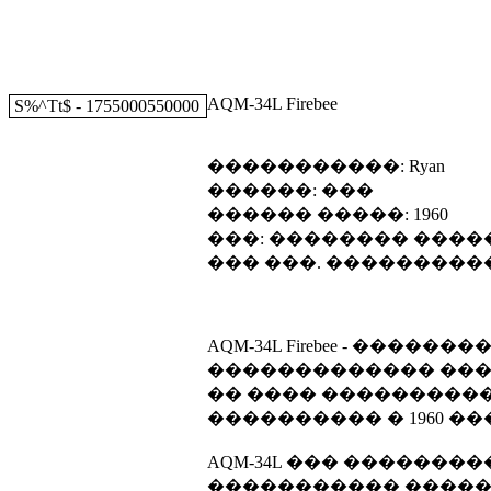
AQM-34L Firebee
S%^Tt$ - 1755000550000
�����������: Ryan
������: ���
������ �����: 1960
���: �������� ���
��� ���. ���������
AQM-34L Firebee - ��
������������� ��������
�� ���� ����������� 
���������� � 1960 ��
AQM-34L ��� �������
����������� �����