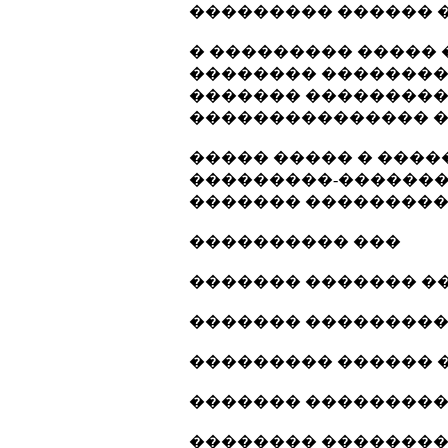
��������� ������ �
� ��������� ����� 
�������� ��������
������� ��������� 
��������������� �
����� ����� � ����
���������-�������
������� ����������
���������� ���
������� ������� �
������� ���������
��������� ������ 
������� ���������
�������� ��������