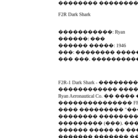
�������� ��������:
F2R Dark Shark
�����������: Ryan
������: ���
������ �����: 1946
���: �������� ���
��� ���. ���������
F2R-1 Dark Shark - �
������������ ����
Ryan Aeronautical Co. 
��������������� FR-1
���� ��������� "��
�������� ��������
��������� (���). ���
������ ����� �� ��
������� ������� ��