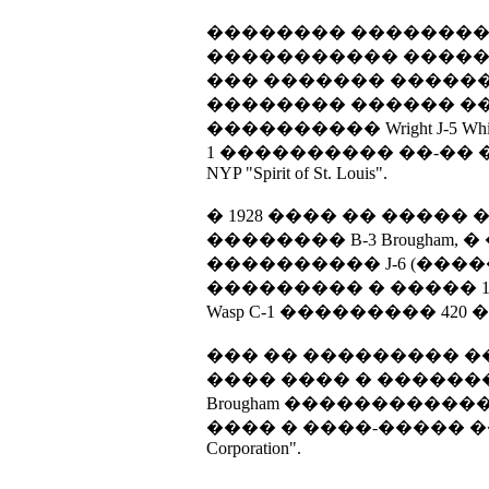
�������� ������������
����������� ������� B-1
��� ������� ������ �
�������� ������ �
���������� Wright J-5 W
1 ���������� ��-��
NYP "Spirit of St. Louis".
� 1928 ���� �� ���
�������� B-3 Brougham, � �
���������� J-6 (���
��������� � ����� 1929 
Wasp C-1 ��������� 420 
��� �� ��������� �
���� ���� � �������
Brougham ������������� ��
���� � ����-����� �� 
Corporation".