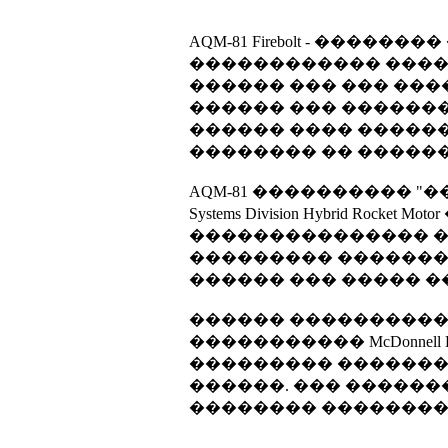
AQM-81 Firebolt - ��
������������ ������ Te
������ ��� ��� ��
������ ��� ������
������ ���� ������ �
�������� �� ������
AQM-81 ���������� "���
Systems Division Hybrid 
��������������� �
��������� �������
������ ��� ����� 
������ ����������
����������� McDonnell Do
��������� �������� 
������. ��� �����
�������� ������������� 