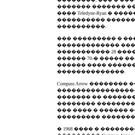
������� ������� ��
���� Teledyne-Ryan �
���������� ������
����������.
��� ��������� � �
������������� ���
����������� 28 ����
������ 70-� ����� 
������ ���� ��������
��������������.
Compass Arrow ������
�����������������
������� �� ������
�������� ��������
��� ���� � ������ 
��������� �������
� 1968 ���� � ����