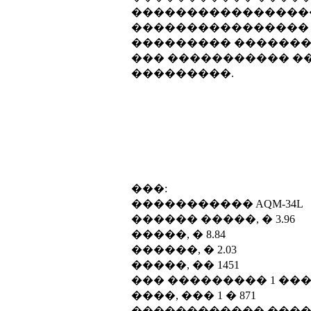
������������������
���������������� 
��������� �������
��� ����������� ��
���������.
���:
����������� AQM-34L
������ �����, � 3.96
�����, � 8.84
������, � 2.03
�����, �� 1451
��� ��������� 1 ��� Teledyn
����, ��� 1 � 871
������������ ������