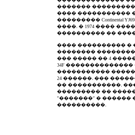
������� ����������
���� ����������� ���� 
��������� Continental 
����. � 1974 ���� ��
���������� �� ����
���� ���������� �
�������� ���������
��� ����� �� 4 ����
34F �������������� �����
����������� �����
24 ������. ��� ���
�� �����������. �
��������� �� ����
"�������" � ������ �
����������.