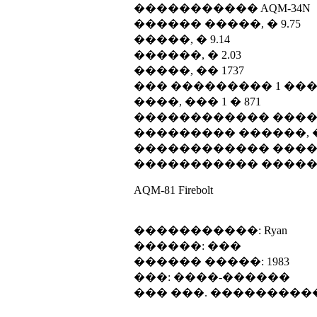
����������� AQM-34N
������ �����, � 9.75
�����, � 9.14
������, � 2.03
�����, �� 1737
��� ��������� 1 ��� J6
����, ��� 1 � 871
������������ ������
��������� ������, ��
������������ ������
����������� ������ 
AQM-81 Firebolt
�����������: Ryan
������: ���
������ �����: 1983
���: ����-������
��� ���. ���������