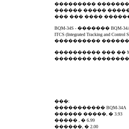
��������� �������
������ ����� ������
��� ��� ���� �������
BQM-34S - ������� BQM
ITCS (Integrated Tracking and Co
���������� ������� A/A3
���������� ��� �� MQ
�������� ��������
���:
����������� BQM-34A
������ �����, � 3.93
����� , � 6.99
������, � 2.00