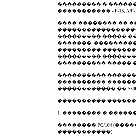
��������� � �������
����������� - F-15, A/F-18, F
���� �������� �� 
�����������������
��������� ����� �
�������, ���������
��������� �������
��������� �������
���������� ����� 
���������� ������
���������� ������
������������ �� $300
���������� �������
1. �������� � ����
�������� PC/104 (�
�����������)