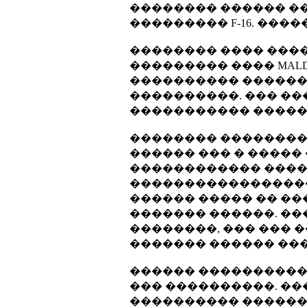
�������� ������ ���� 
��������� F-16. ����
�������� ���� ����
��������� ���� MAL
���������� ������
����������. ��� �
����������� ������
�������� ��������
������ ��� � ����
������������ ����
�����������������
������ ����� �� ��
������� ������. ��
��������, ��� ���
������� ������ ���
������ ����������:
��� ����������. ��
���������� ������