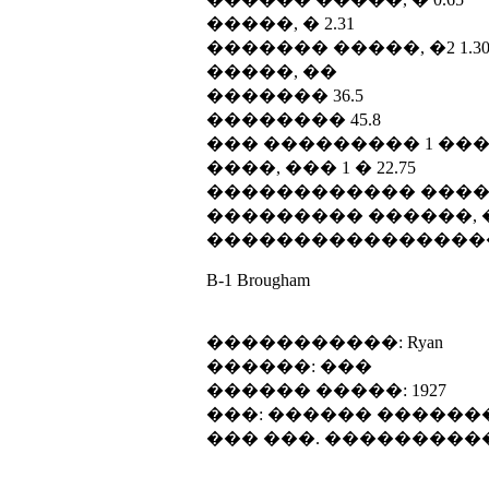
�����, � 2.31
������� �����, �2 1.3
�����, ��
������� 36.5
�������� 45.8
��� ��������� 1 ��� T
����, ��� 1 � 22.75
������������ ������
��������� ������, �
����������������� 
B-1 Brougham
�����������: Ryan
������: ���
������ �����: 1927
���: ������ �����
��� ���. ���������