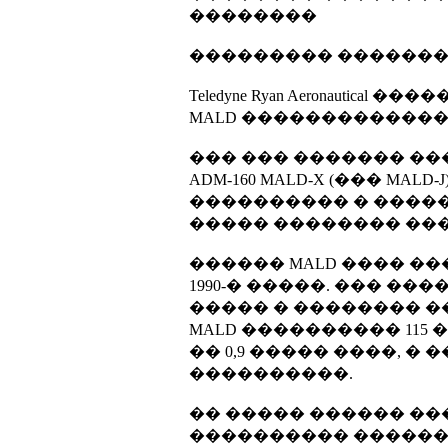
��������
��������� ������
Teledyne Ryan Aeronaut
MALD �������������
��� ��� ������� �
ADM-160 MALD-X (��� 
���������� � �����
����� �������� ��
������ MALD ���� �
1990-� �����. ��� �
����� � �������� �
MALD ���������� 11
�� 0,9 ����� ����, 
����������.
�� ����� ������ �
���������� ������