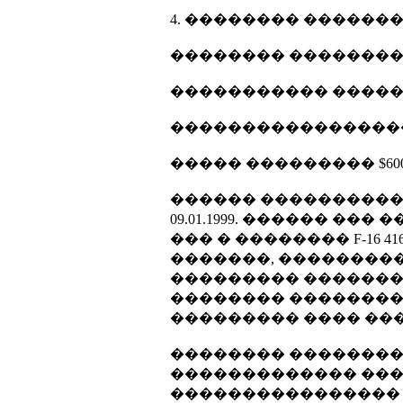
4. �������� �������
�������� �������
����������� �����
����������������
����� ��������� $600
������ ����������
09.01.1999. ������ ��
��� � �������� F-16
�������, ���������
��������� �������
�������� ��������
��������� ���� ����
�������� ���������
������������� ���
���������������� 