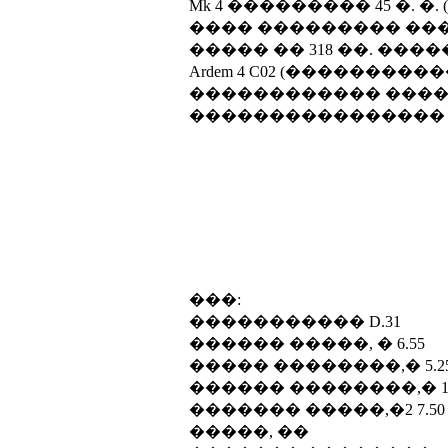
Mk 4 ��������� 45 �. �. 
���� ��������� ��
����� �� 318 ��. ��
Ardem 4 C02 (�����������
������������ ������
���������������� 15
���:
����������� D.31
������ �����, � 6.55
����� ��������,� 5.2
������ ��������,� 1.
������� �����,�2 7.50
�����, ��