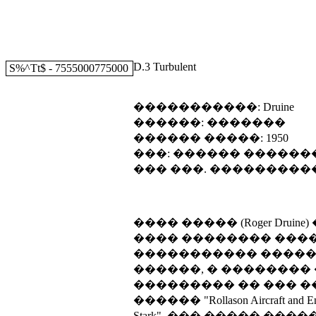
D.3 Turbulent
S%^Tt$ - 7555000775000
�����������: Druine
������: �������
������ �����: 1950
���: ������ �����
��� ���. ���������
���� ����� (Roger Druin
���� �������� ���
����������� �����
������, � ��������
��������� �� ��� 
������ "Rollason Aircraft 
Stark". ��� ����� ���