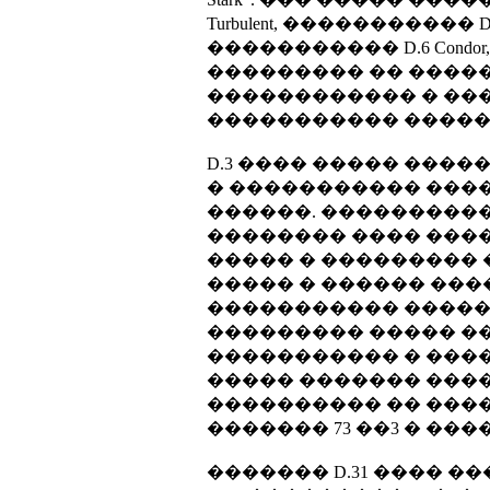
Turbulent, ����������
����������� D.6 Condo
��������� �� ����
������������ � ���
����������� �����
D.3 ���� ����� ���
� ����������� ����
������. ����������
�������� ���� ���
����� � ��������� 
����� � ������ ���
����������� �����
��������� ����� ��
����������� � ���
����� ������� ���
���������� �� �����
������� 73 ��3 � ������
������� D.31 ���� ��