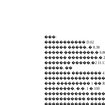
���:
����������� D.62
������ �����, � 8.38
����� ��������,� 6.8
������ ��������,� 2.
������� �����,�2 11.1
�����, ��
������� �������� 41
������������ �����
��� ��������� 1 �� Rolls-Ro
��������, �.�. 1 � 100
������������ ������
����������� �������
������������ ������