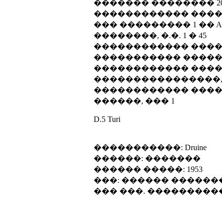
������� �������� 20
������������ �����
��� ��������� 1 �� Ardem
��������, �.�. 1 � 45
������������ ������
����������� �������
������������ ������
����������������, �
������������ ������
������, ��� 1
D.5 Turi
�����������: Druine
������: �������
������ �����: 1953
���: ������ �����
��� ���. ���������