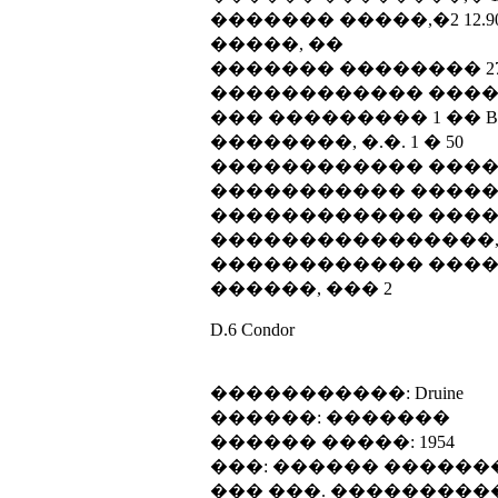
������� �����,�2 12.9
�����, ��
������� �������� 27
������������ �����
��� ��������� 1 �� Beau
��������, �.�. 1 � 50
������������ ������
����������� �������
������������ ������
����������������, �
������������ ������
������, ��� 2
D.6 Condor
�����������: Druine
������: �������
������ �����: 1954
���: ������ �����
��� ���. ���������