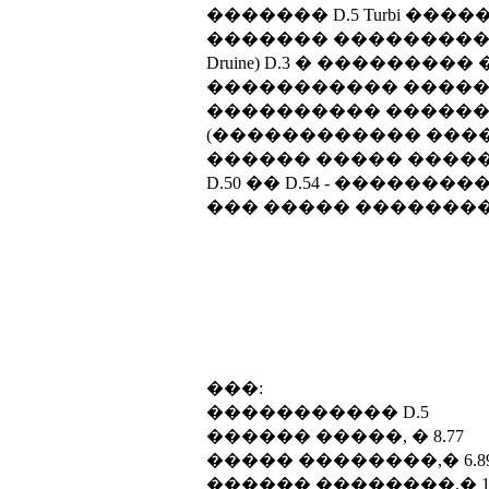
������� D.5 Turbi �
������� ����������
Druine) D.3 � ������
����������� �����
���������� ��������
(������������ ������
������ ����� ������
D.50 �� D.54 - ����
��� ����� ��������
���:
����������� D.5
������ �����, � 8.77
����� ��������,� 6.8
������ ��������,� 1.