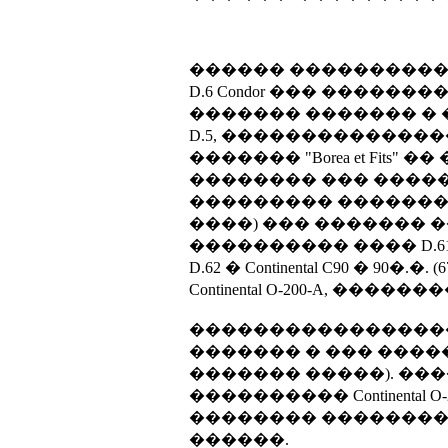
������ ������������
D.6 Condor ��� ����
������� ������� �
D.5, �������������
������� "Borea et Fits"
�������� ��� �����
��������� ��������.
����) ��� ������� ����
���������� ���� D.61 � 
D.62 � Continental C90 � 9
Continental O-200-A, ���
�������������������
������� � ��� ����
������� �����). ��
���������� Continental O-
�������� ��������
������.