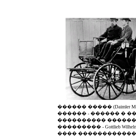
������ ����� (Daimler Motor-
������ - ������ �
���������� ������
��������� - Gottlieb Wilhelm Dai
���� ������������ -