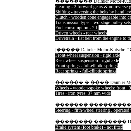
�������� Daimler Motor-Kutsc
Gearing - 2 forward gears & no reverse 
Shifting - traversing the belts by hand lev
Clutch - wooden cone engageable into ca
Transmission type - two-stage pulley sets
Fuel consumption - 2 L
Driven wheels - rear wheels
Drivetrain - flat belt from the engine to t
ϳ����� Daimler Motor-Kutsche `1
Front-wheel suspension - rigid axle
Rear-wheel suspension - rigid axle
Front springs - full-elliptic springs
Rear springs - full-elliptic springs
������ � ���� Daimler Motor
Wheels - wooden-spoke wheels: front . 
Tires - iron tyres: 37 mm wide
������� ��������� Daimler
Steering - fifth-wheel steering . operated
�������� ������� Daimler 
Brake system (foot brake) - not fitted