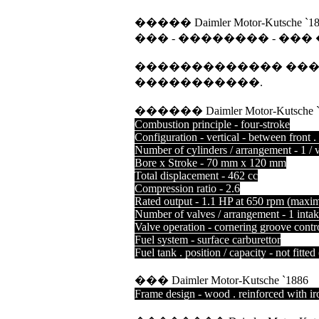
����� Daimler Motor-Kutsche `1
��� - �������� - ���
������������� ������ Dai
�����������.
������ Daimler Motor-Kutsche `
Combustion principle - four-stroke
Configuration - vertical - between front .
Number of cylinders / arrangement - 1 / ve
Bore x Stroke - 70 mm x 120 mm
Total displacement - 462 cc
Compression ratio - 2.6
Rated output - 1.1 HP at 650 rpm (maxi
Number of valves / arrangement - 1 intake 
Valve operation - cornering groove contr
Fuel system - surface carburettor
Fuel tank . position / capacity - not fitted
��� Daimler Motor-Kutsche `1886
Frame design - wood . reinforced with ir