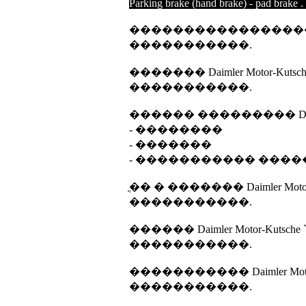
Parking brake (hand brake) - pad brake .
����������������� Daimle
�����������.
������� Daimler Motor-Kutsche
�����������.
������ ��������� Daimler 
- ��������
- �������
- ����������� ���
ֳ�� � ������� Daimler Motor-K
�����������.
������ Daimler Motor-Kutsche `
�����������.
����������� Daimler Motor-K
�����������.