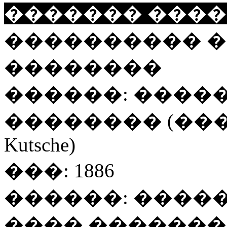
������� �����
���������� 
��������
������: ����
�������� (����. FV
Kutsche)
���: 1886
������: ����
���� ���������