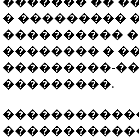
������� �� �
� ��������� 
���������� 
�������� � �
���������-��
���������.
�����������
������������