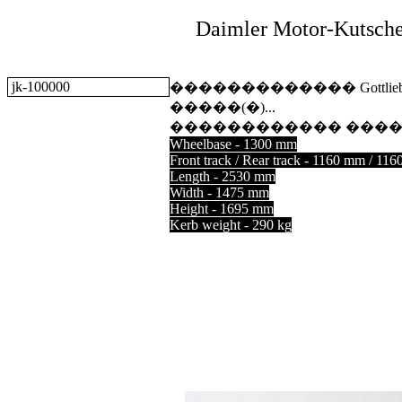
Daimler
Motor-Kut
jk-100000
������������� Gottlieb Wil
�����(�)...
������������ �������
Wheelbase - 1300 mm
Front track / Rear track - 1160 mm / 11
Length - 2530 mm
Width - 1475 mm
Height - 1695 mm
Kerb weight - 290 kg