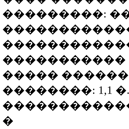
���������: 
�����������
������������
�����������
����� ��������
��������: 1,1 �.
������������ 
�