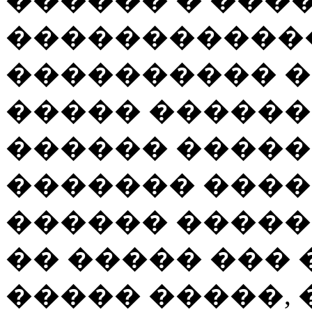
�����������
���������� 
����� �����
������ ������
������� ����
������ �����
�� ����� ���
����� �����,