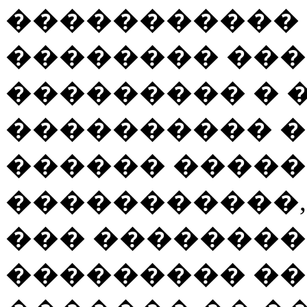
����������� 
�������� ���
��������� � 
���������� �
������ �����
�����������
��� ��������
��������� ��