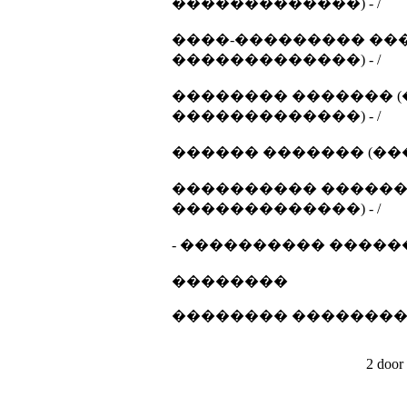
�������������) - /
����-��������� ���
�������������) - /
�������� ������� (
�������������) - /
������ ������� (��
���������� �������
�������������) - /
- ���������� ������ 
��������
�������� �������
2 door