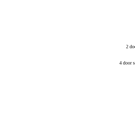
2 do
4 door 