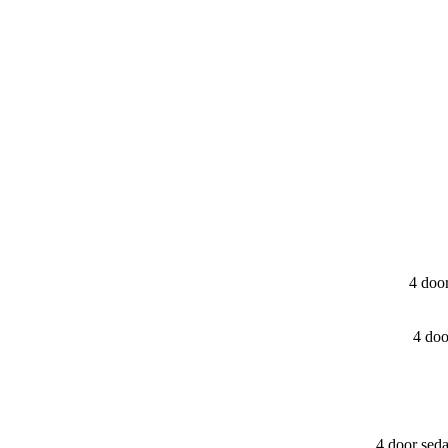
4 doo
4 do
4 door sed