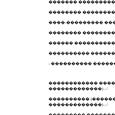
������� ���������� 
�������� ����������
����-��������� ����
�������� ����������
������ ����������... 
���������� �������
- ���������� ������ 
������������ ����
�������������) - /
���������� (������
�������������) - /
��������� ������� 