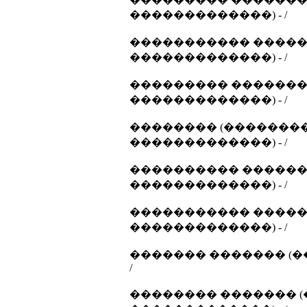
�������������) - /
����������� �����
�������������) - /
��������� ������� 
�������������) - /
�������� (��������
�������������) - /
���������� �������
�������������) - /
����������� �����
�������������) - /
������� ������� (�
/
�������� ������� (