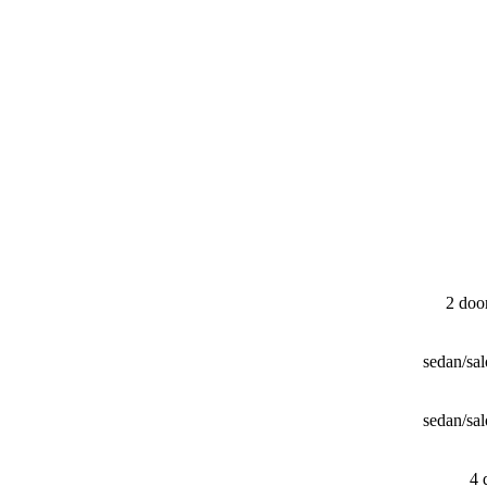
2 doo
sedan/​s
sedan/​s
4 