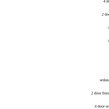
4 d
2 do
sedan
2 door fix
4 door s