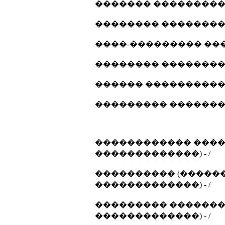
������� ���������� 
�������� ����������
����-��������� ����
�������� ����������
������ ����������... 
��������� ���������
������������ ����
�������������) - /
���������� (������
�������������) - /
��������� ������� 
�������������) - /