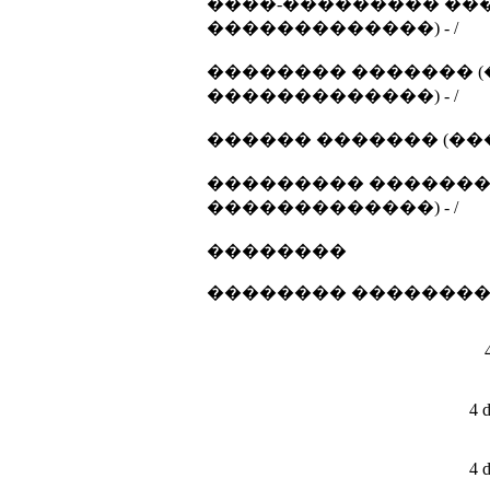
����-��������� ���
�������������) - /
�������� ������� (
�������������) - /
������ ������� (��
��������� ������� 
�������������) - /
��������
�������� �������
4 
4 