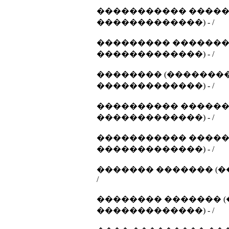
����������� �����
�������������) - /
��������� ������� 
�������������) - /
�������� (��������
�������������) - /
���������� �������
�������������) - /
����������� �����
�������������) - /
������� ������� (�
/
�������� ������� (
�������������) - /