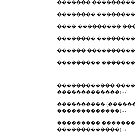
������� ���������� 
�������� ����������
����-��������� ����
�������� ����������
������ ����������... 
��������� ���������
������������ ����
�������������) - /
���������� (������
�������������) - /
��������� ������� 
�������������) - /