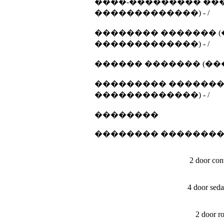
����-��������� ���
�������������) - /
�������� ������� (
�������������) - /
������ ������� (��
��������� ������� 
�������������) - /
��������
�������� �������
2 door con
4 door sed
2 door r