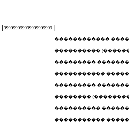
999999999999999999999
������������ �����
���������� (�������
��������� ���������
����������� ������
��������� ���������
�������� (���������
���������� �������
����������� ������