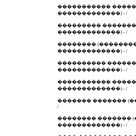
����������� �����
�������������) - /
��������� ������� 
�������������) - /
�������� (��������
�������������) - /
���������� �������
�������������) - /
����������� �����
�������������) - /
������� ������� (�
/
�������� ������� (
�������������) - /