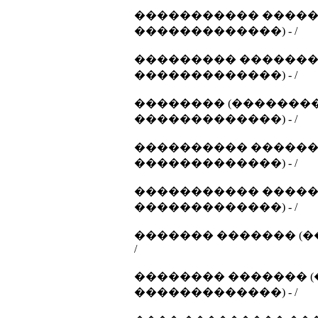
����������� �����
�������������) - /
��������� ������� 
�������������) - /
�������� (��������
�������������) - /
���������� �������
�������������) - /
����������� �����
�������������) - /
������� ������� (�
/
�������� ������� (
�������������) - /