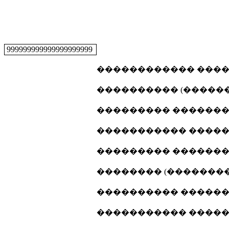
999999999999999999999
������������ �����
���������� (�������
��������� ���������
����������� ������
��������� ���������
�������� (���������
���������� �������
����������� ������