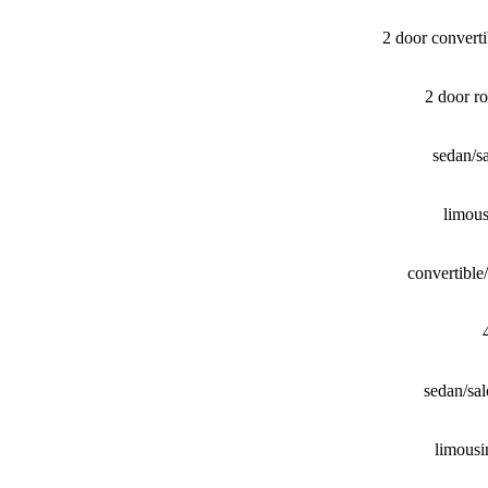
2 door convert
2 door r
sedan/​
limou
convertibl
sedan/​s
limous