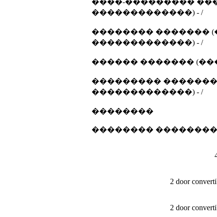
����-��������� ���
�������������) - /
�������� ������� (
�������������) - /
������ ������� (��
��������� ������� 
�������������) - /
��������
�������� �������
2 door convert
2 door convert