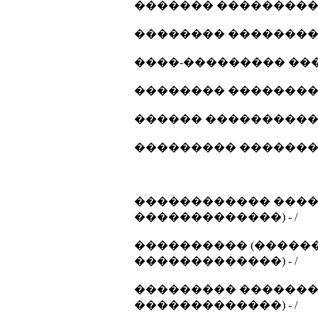
������� ���������� 
�������� ����������
����-��������� ����
�������� ����������
������ ����������... 
��������� ���������
������������ ����
�������������) - /
���������� (������
�������������) - /
��������� ������� 
�������������) - /