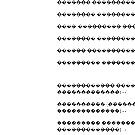
������� ���������� 
�������� ����������
����-��������� ����
�������� ����������
������ ����������... 
��������� ���������
������������ ����
�������������) - /
���������� (������
�������������) - /
��������� ������� 
�������������) - /