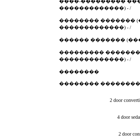
����-��������� ���
�������������) - /
�������� ������� (
�������������) - /
������ ������� (��
��������� ������� 
�������������) - /
��������
�������� �������
2 door convert
4 door sed
2 door con