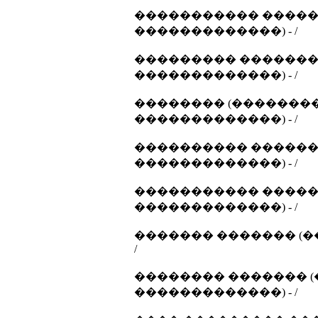
����������� �����
�������������) - /
��������� ������� 
�������������) - /
�������� (��������
�������������) - /
���������� �������
�������������) - /
����������� �����
�������������) - /
������� ������� (�
/
�������� ������� (
�������������) - /