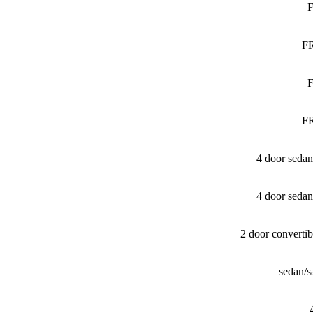
F
FR
F
FR
4 door seda
4 door seda
2 door converti
sedan/​