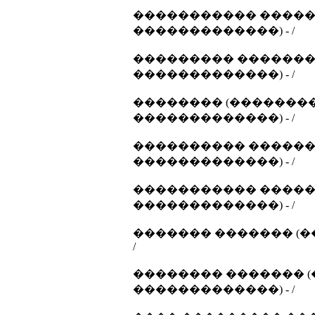
����������� �����
�������������) - /
��������� ������� 
�������������) - /
�������� (��������
�������������) - /
���������� �������
�������������) - /
����������� �����
�������������) - /
������� ������� (�
/
�������� ������� (
�������������) - /