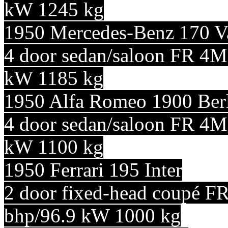
kW 1245 kg
1950 Mercedes-Benz 170 
4 door sedan/saloon FR 4M
kW 1185 kg
1950 Alfa Romeo 1900 Ber
4 door sedan/saloon FR 4M
kW 1100 kg
1950 Ferrari 195 Inter
2 door fixed-head coupé F
bhp/96.9 kW 1000 kg