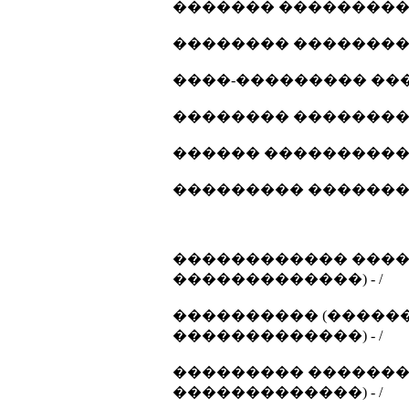
������� ���������� 
�������� ����������
����-��������� ����
�������� ����������
������ ����������... 
��������� ���������
������������ ����
�������������) - /
���������� (������
�������������) - /
��������� ������� 
�������������) - /