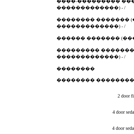
����-��������� ���
�������������) - /
�������� ������� (
�������������) - /
������ ������� (��
��������� ������� 
�������������) - /
��������
�������� �������
2 door 
4 door sed
4 door sed