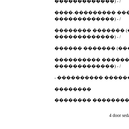
�������������) - /
����-��������� ���
�������������) - /
�������� ������� (
�������������) - /
������ ������� (��
���������� �������
�������������) - /
- ���������� ������ 
��������
�������� �������
4 door se