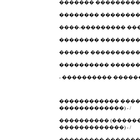
������� ���������� 
�������� ����������
����-��������� ����
�������� ����������
������ ����������... 
���������� �������
- ���������� ������ 
������������ ����
�������������) - /
���������� (������
�������������) - /
��������� ������� 