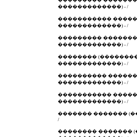
�������������) - /
����������� �����
�������������) - /
��������� ������� 
�������������) - /
�������� (��������
�������������) - /
���������� �������
�������������) - /
����������� �����
�������������) - /
������� ������� (�
/
�������� ������� (