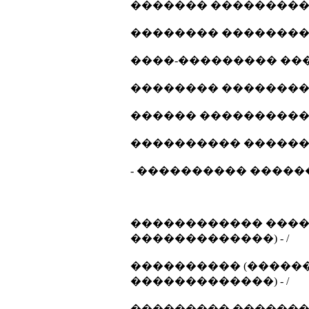
������� ���������� 
�������� ����������
����-��������� ����
�������� ����������
������ ����������... 
���������� �������
- ���������� ������ 
������������ ����
�������������) - /
���������� (������
�������������) - /
��������� ������� 