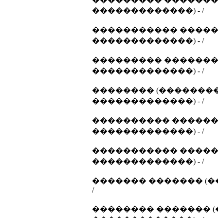
�������������) - /
����������� �����
�������������) - /
��������� ������� 
�������������) - /
�������� (��������
�������������) - /
���������� �������
�������������) - /
����������� �����
�������������) - /
������� ������� (�
/
�������� ������� (