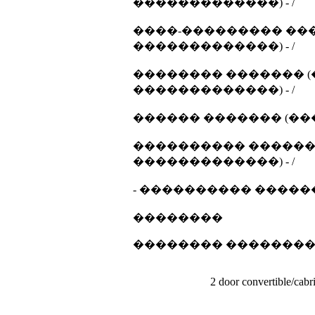
�������������) - /
����-��������� ���
�������������) - /
�������� ������� (
�������������) - /
������ ������� (��
���������� �������
�������������) - /
- ���������� ������ 
��������
�������� �������
2 door convertible/​c