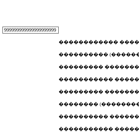
999999999999999999999
������������ �����
���������� (�������
��������� ���������
����������� ������
��������� ���������
�������� (���������
���������� �������
����������� ������