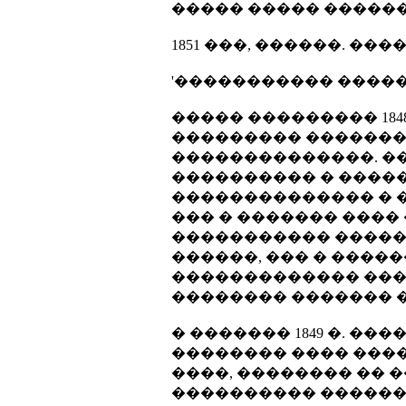
����� ����� ������
1851 ���, ������. �
'����������� �����
����� ��������� 184
��������� �������
��������������. ���
���������� � �����
�������������� � 
��� � ������� ����
����������� �����
������, ��� � ����
������������� ���
�������� ������� 
� ������� 1849 �. �
�������� ���� ����
����, �������� �� 
���������� ������