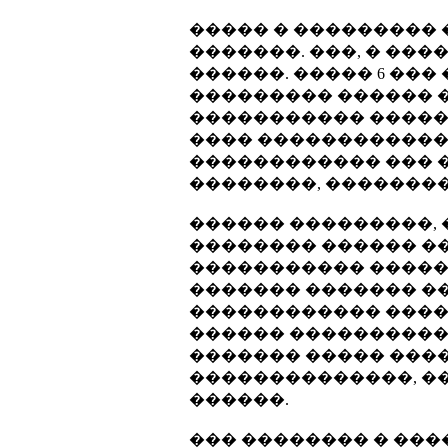
����� � ���������
�������. ���, � ��
������. ����� 6 ��
��������� ������ �
����������� �������
���� ������������
������������ ��� �
��������, ��������
������ ���������, 
�������� ������ ��
����������� ������
������� ������� �
������������ ����
������ ����������
������� ����� ���
��������������, �
������.
��� �������� � ��