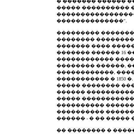
� ������� ������ 
����� ���������� 
�����������������
��������������".
��������� ��������
�������� ��������� �
������� ���� �����
������� ������ 16 ��
������������ �����
�������� ������, �
������������, ���
����������� � 1850
����� �������� ���
������ �����������
����� �������������
���������� ������
���������� ������
������ - � �� ����� 
�� �������� � ���