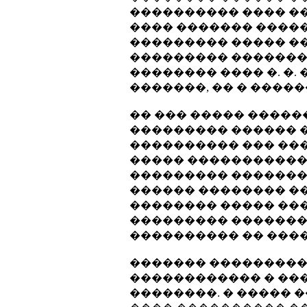
���������� ���� ��
���� ������� ����
��������� ����� �
��������� ��������
�������� ���� �. �. 
�������, �� � �����
�� ��� ����� ����
��������� ������ �
���������� ��� ��
����� �����������
��������� �������
������ �������� ��
�������� ����� ��
��������� ��������
���������� �� ���
������� ���������
������������ � ����
��������. � ����� 