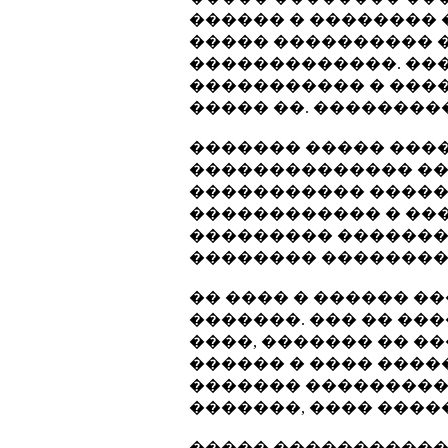
������ � �������� 
����� ���������� 
�������������. ��
����������� � ���
����� ��. ��������
������� ����� ���
�������������� ��
����������� ������
������������ � ���
��������� �������
�������� ��������
�� ���� � ������ �
�������. ��� �� ��
����, ������� �� �
������ � ���� ����
������� ���������
�������, ���� ���
����� �����������