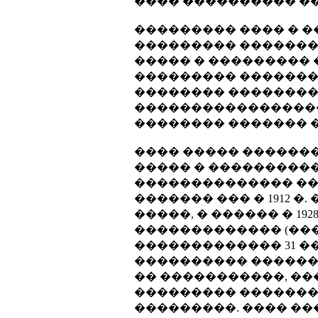
���� ���������� ��
��������� ���� � 
��������� �������
����� � ���������
��������� �������
�������� ����������
�����������������
�������� ������� 
���� ����� ������
����� � ���������
�������������� ��
������� ��� � 1912 
�����, � ������ � 19
������������� (���
������������� 31 �
���������� ������
�� �����������, �
��������� �������
���������. ���� ��