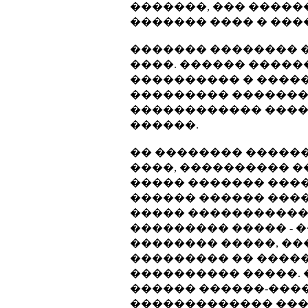
�������, ��� ����
������� ���� � ���
������� �������� �
����. ������ �����
���������� � ����
��������� �������
������������ ������
������.
�� �������� ������
����, ���������� ��
����� ������� ����
������ ������ ����
����� �����������
��������� ����� - 
�������� �����, ��
��������� �� �����
���������� �����.
������ ������-����
������������� ����