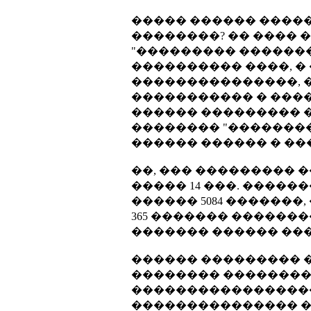
����� ������ ����
��������? �� ���� 
"��������� �������
���������� ����, �
���������������, �
����������� � ����
������ ��������� �
�������� "�������
������ ������ � ��
��, ��� ��������� 
����� 14 ���. �����
������ 5084 �������, �
365 ������� ��������
������� ������ ���
������ ��������� 
�������� ��������
�����������������
��������������� ��