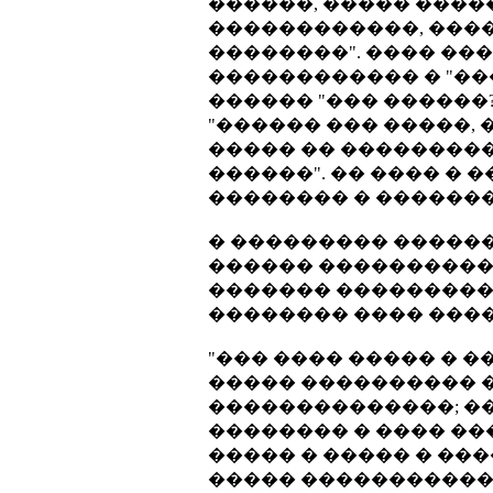
������, ����� �����
������������, ���
��������". ���� ��
������������ � "���
������ "��� ������?
"������ ��� �����, 
����� �� ����������
������". �� ���� �
�������� � ���������
� ��������� �����
������ ������������
������� ���������
�������� ���� ���
"��� ���� ����� � 
����� ���������� �
��������������; �
�������� � ���� �
����� � ����� � ��
����� ������������