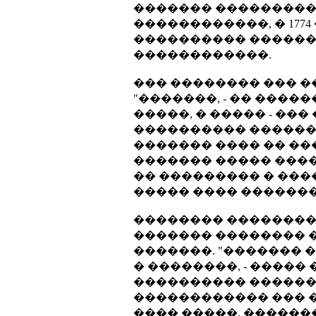
������� ���������
������������, � 177
���������� �������
������������.
��� �������� ��� 
"�������, - �� �����
�����, � ����� - ��
���������� ������
������� ���� �� ��
������� ����� ����
�� ��������� � ����
����� ���� �������
�������� ��������
������� �������� 
�������. "������� 
� ��������, - �����
���������� ������
������������ ��� �
���� �����, ������