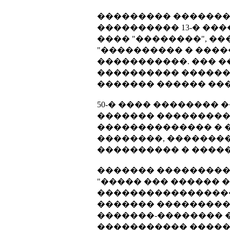
��������� ��������
���������� 13-� ���
���� "��������", ��
"���������� � ���
�����������. ��� �
���������� �������
������� ������ ���
50-� ���� ��������
������� ���������
�������������� � 
��������, ��������
���������� � ����
������� ���������
"����� ��� ������ 
�����������������
������� ���������
�������-�������� 
����������� ������