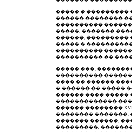
����� � ��������� 
������ �������� �
���������� ������
�����, ������� ��
������, ��������� 
����� � ���������
���������� ������
���������� �� ����
����� ���, �������
���������� ������ 
���� �� ������ ���
� ������ �� ����� 
������ ���� ����� 
������������� ���
������ �������� XVI
�������� �������, 
������� ������, ��
���������. �������