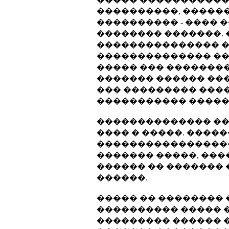
����������, �����
���������� - ���� 
�������� �������. 
��������������� ��
�������������� ��
����� ��� ��������
������� ������ ��
��� ��������� ����
����������� ������
�������������� ��
���� � �����. ����
����������������� �
������� �����, ���
������ �� �������
������.
����� �� ��������
���������� ����� ��
��������� ������ �