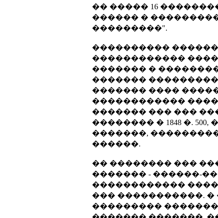
�� ����� 16 ������
������ � ���������
���������".
���������� �����
������������ ����
������� � ��������
������� ���������
������� ���� �������
������������ �����
������� ��� ��� ��
�������� � 1848 �. 500, �
�������, ���������
������.
�� �������� ��� ��
������� - ������-�
������������ ����
��� �����������. 
��������� �������
������� �������, 