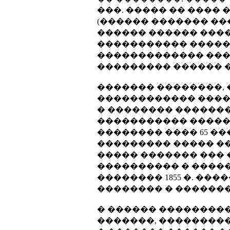
���. ����� �� ���� 
(������ ������� ���
������ ������ �����
����������� �����
������������� ���
��������� ������ 
������� ��������, 
������������ ����
� �������� �������
����������� �����
�������� ���� 65 �
��������� ����� ��
����� ������� ���
���������� � �����
�������� 1855 �. �
�������� � �������
� ������ ��������
�������, ���������