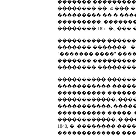
������� �����������
�������� �� 50 ���
��������� �� � ��
���������. ������
�������� 1851 �., �
���������� ������ �
������� ������� - 
"������� ����" ���
������� ����������
�������� ��������
���������� ������
����������� �����
���������� ������.
������������, ���
�����������, ����
���������� �����. 
������������, � ��
1840, �. �������� �
������������� ���