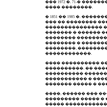
��� 1972 �. 71-� ��
���� ��������.
� 1851 �� 1985 �. ��
��� �� �������� ��
��������������� �
������� � ������ �
�������� ���������
�������� � ������� 
��������, �������
������������.
���� ���������� �
����������. �� ��
���������� ������
����������� � ���
������� ����� � ��
����, ������ ��� �
��������� ����� �
����� �����������