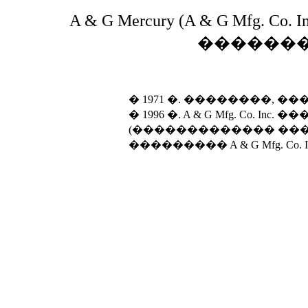
A & G Mercury (A & G Mfg
���������
� 1971 �. ��������, �������
� 1996 �. A & G Mfg. Co. I
(������������� ���
��������� A & G Mfg. Co. 