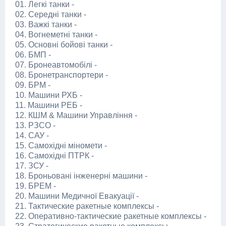
01. Легкі танки -
02. Середні танки -
03. Важкі танки -
04. Вогнеметні танки -
05. Основні бойові танки -
06. БМП -
07. Бронеавтомобілі -
08. Бронетранспортери -
09. БРМ -
10. Машини РХБ -
11. Машини РЕБ -
12. КШМ & Машини Управління -
13. РЗСО -
14. САУ -
15. Самохідні міномети -
16. Самохідні ПТРК -
17. ЗСУ -
18. Броньовані інженерні машини -
19. БРЕМ -
20. Машини Медичної Евакуації -
21. Тактические ракетные комплексы -
22. Оперативно-тактические ракетные комплексы -