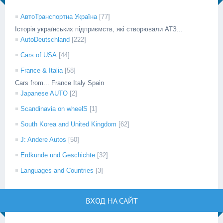
АвтоТранспортна Україна
[77]
Історія українських підприємств, які створювали АТЗ...
AutoDeutschland
[222]
Cars of USA
[44]
France & Italia
[58]
Cars from... France Italy Spain
Japanese AUTO
[2]
Scandinavia on wheelS
[1]
South Korea and United Kingdom
[62]
J: Andere Autos
[50]
Erdkunde und Geschichte
[32]
Languages and Countries
[3]
ВХОД НА САЙТ