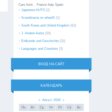
Cars from... France Italy Spain
Japanese AUTO
[2]
Scandinavia on wheelS
[1]
South Korea and United Kingdom
[62]
J: Andere Autos
[50]
Erdkunde und Geschichte
[32]
Languages and Countries
[3]
ВХОД НА САЙТ
КАЛЕНДАРЬ
«
Август 2026
»
Пн
Вт
Ср
Чт
Пт
Сб
Вс