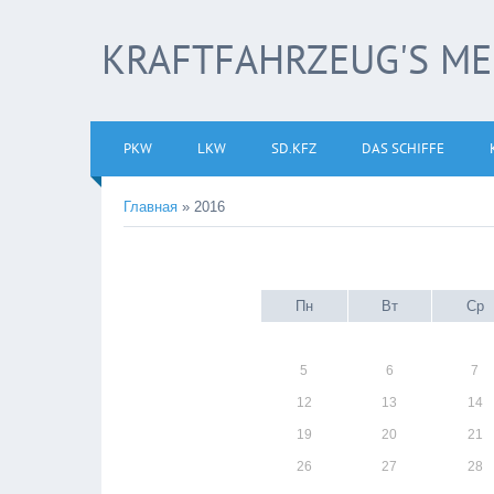
KRAFTFAHRZEUG'S M
PKW
LKW
SD.KFZ
DAS SCHIFFE
Главная
»
2016
Пн
Вт
Ср
5
6
7
12
13
14
19
20
21
26
27
28