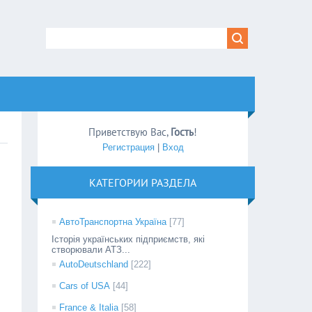
Приветствую Вас
,
Гость
!
Регистрация
|
Вход
КАТЕГОРИИ РАЗДЕЛА
АвтоТранспортна Україна
[77]
Історія українських підприємств, які
створювали АТЗ...
AutoDeutschland
[222]
Cars of USA
[44]
France & Italia
[58]