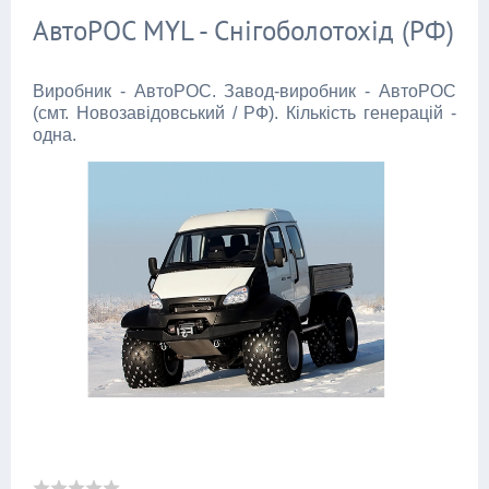
АвтоРОС MYL - Снігоболотохід (РФ)
Виробник - АвтоРОС. Завод-виробник - АвтоРОС
(смт. Новозавідовський / РФ). Кількість генерацій -
одна.