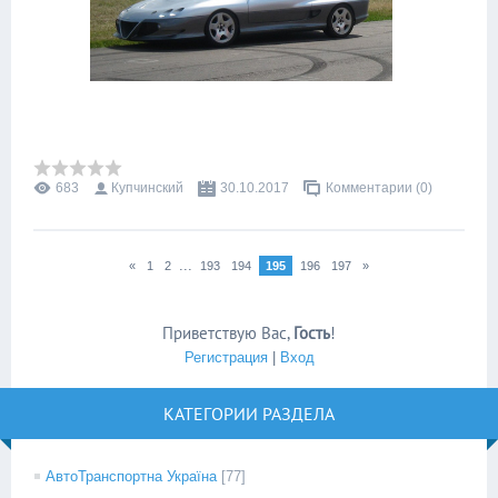
683
Купчинский
30.10.2017
Комментарии (0)
...
«
1
2
193
194
195
196
197
»
Приветствую Вас
,
Гость
!
Регистрация
|
Вход
КАТЕГОРИИ РАЗДЕЛА
АвтоТранспортна Україна
[77]