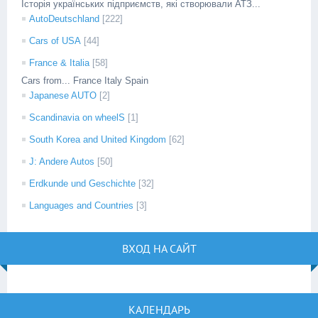
Історія українських підприємств, які створювали АТЗ...
AutoDeutschland
[222]
Cars of USA
[44]
France & Italia
[58]
Cars from... France Italy Spain
Japanese AUTO
[2]
Scandinavia on wheelS
[1]
South Korea and United Kingdom
[62]
J: Andere Autos
[50]
Erdkunde und Geschichte
[32]
Languages and Countries
[3]
ВХОД НА САЙТ
КАЛЕНДАРЬ