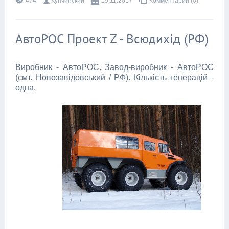
474
Купчинский
15.11.2017
Комментарии (0)
АвтоРОС Проект Z - Всюдихід (РФ)
Виробник - АвтоРОС. Завод-виробник - АвтоРОС
(смт. Новозавідовський / РФ). Кількість генерацій -
одна.