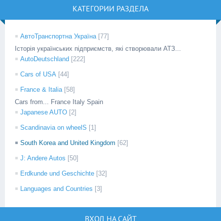
КАТЕГОРИИ РАЗДЕЛА
АвтоТранспортна Україна
[77]
Історія українських підприємств, які створювали АТЗ...
AutoDeutschland
[222]
Cars of USA
[44]
France & Italia
[58]
Cars from... France Italy Spain
Japanese AUTO
[2]
Scandinavia on wheelS
[1]
South Korea and United Kingdom
[62]
J: Andere Autos
[50]
Erdkunde und Geschichte
[32]
Languages and Countries
[3]
ВХОД НА САЙТ