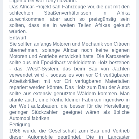
Eigentümer war Tony Howarth.
Das Africar-Projekt sah Fahrzeuge vor, die gut mit den
schlechten Straßenverhältnissen in Afrika
zurechtkommen, aber auch so preisgünstig sein
sollten, dass sie in weiten Teilen Afrikas gekauft
würden.
Entwurf
Sie sollten anfangs Motoren und Mechanik von Citroën
übernehmen, solange Africar noch keine eigenen
Motoren und Antriebe entwickelt hatte. Die Karosserie
sollte aus mit Epoxidharz verkleidetem Holz bestehen
- das „West“-System, das beim Bau von Jachten
verwendet wird -, sodass es von vor Ort verfügbaren
Arbeitskräften mit vor Ort verfügbaren Materialien
repariert werden könnte. Das Holz zum Bau der Autos
sollte aus extensiv genutzten Wäldern kommen. Man
plante auch, eine Reihe kleiner Fabriken irgendwo in
der Welt aufzubauen, die besser für die Herstellung
geringer Stückzahlen geeignet wären als übliche
Automobilfabriken.
Fertigung
1986 wurde die Gesellschaft zum Bau und Vertrieb
dieser Automobile gegründet. Die in Lancaster