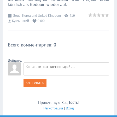
kürzlich als Bedouin wieder auf.
South Korea and United Kingdom
419
Купчинский
0.0
/
0
Всего комментариев
:
0
Войдите:
ОТПРАВИТЬ
Приветствую Вас
,
Гость
!
Регистрация
|
Вход