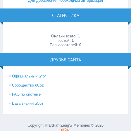
Для добавления необходима авторизация
СТАТИСТИКА
Онлайн всего:
1
Гостей:
1
Пользователей:
0
ДРУЗЬЯ САЙТА
Официальный блог
Сообщество uCoz
FAQ по системе
База знаний uCoz
Copyright KraftFahrZeug'S Memories © 2026
uCoz