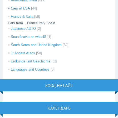
AutoDeutschland
[222]
Cars of USA
[44]
France & Italia
[58]
Cars from... France Italy Spain
Japanese AUTO
[2]
Scandinavia on wheelS
[1]
South Korea and United Kingdom
[62]
J: Andere Autos
[50]
Erdkunde und Geschichte
[32]
Languages and Countries
[3]
ВХОД НА САЙТ
КАЛЕНДАРЬ