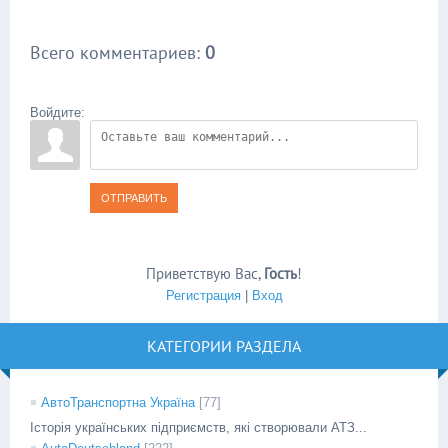
Всего комментариев
:
0
Войдите:
ОТПРАВИТЬ
Приветствую Вас
,
Гость
!
Регистрация
|
Вход
КАТЕГОРИИ РАЗДЕЛА
АвтоТранспортна Україна
[77]
Історія українських підприємств, які створювали АТЗ...