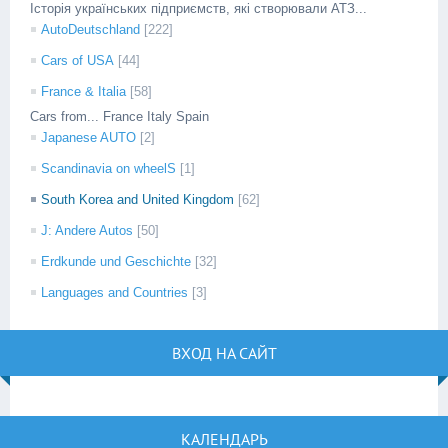
Історія українських підприємств, які створювали АТЗ...
AutoDeutschland
[222]
Cars of USA
[44]
France & Italia
[58]
Cars from... France Italy Spain
Japanese AUTO
[2]
Scandinavia on wheelS
[1]
South Korea and United Kingdom
[62]
J: Andere Autos
[50]
Erdkunde und Geschichte
[32]
Languages and Countries
[3]
ВХОД НА САЙТ
КАЛЕНДАРЬ