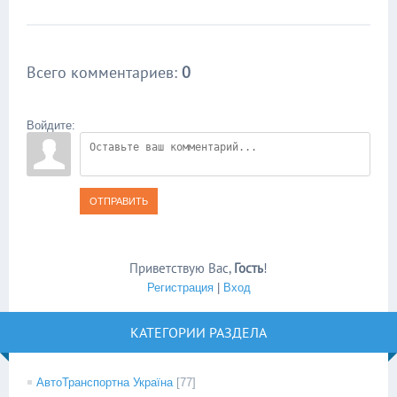
Всего комментариев
:
0
Войдите:
ОТПРАВИТЬ
Приветствую Вас
,
Гость
!
Регистрация
|
Вход
КАТЕГОРИИ РАЗДЕЛА
АвтоТранспортна Україна
[77]