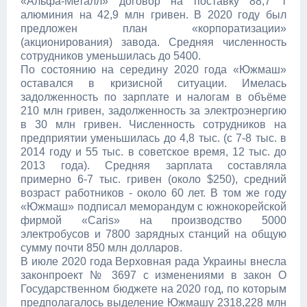
«Альфа-Металл» договор на поставку 88,7 т
алюминия на 42,9 млн гривен. В 2020 году был
предложен план «корпоратизации»
(акционирования) завода. Средняя численность
сотрудников уменьшилась до 5400.
По состоянию на середину 2020 года «Южмаш»
оставался в кризисной ситуации. Имелась
задолженность по зарплате и налогам в объёме
210 млн гривен, задолженность за электроэнергию
в 30 млн гривен. Численность сотрудников на
предприятии уменьшилась до 4,8 тыс. (с 7-8 тыс. в
2014 году и 55 тыс. в советское время, 12 тыс. до
2013 года). Средняя зарплата составляла
примерно 6-7 тыс. гривен (около $250), средний
возраст работников - около 60 лет. В том же году
«Южмаш» подписал меморандум с южнокорейской
фирмой «Caris» на производство 5000
электробусов и 7800 зарядных станций на общую
сумму почти 850 млн долларов.
В июле 2020 года Верховная рада Украины внесла
законпроект № 3697 с изменениями в закон О
Государственном бюджете на 2020 год, по которым
предполагалось выделение Южмашу 2318,228 млн