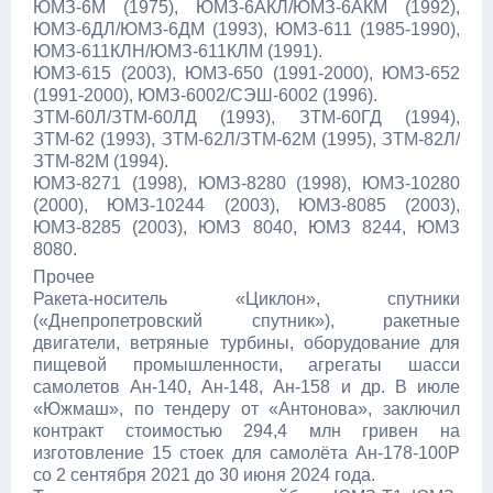
ЮМЗ-6М (1975), ЮМЗ-6АКЛ/ЮМЗ-6АКМ (1992),
ЮМЗ-6ДЛ/ЮМЗ-6ДМ (1993), ЮМЗ-611 (1985-1990),
ЮМЗ-611КЛН/ЮМЗ-611КЛМ (1991).
ЮМЗ-615 (2003), ЮМЗ-650 (1991-2000), ЮМЗ-652
(1991-2000), ЮМЗ-6002/СЭШ-6002 (1996).
ЗТМ-60Л/ЗТМ-60ЛД (1993), ЗТМ-60ГД (1994),
ЗТМ-62 (1993), ЗТМ-62Л/ЗТМ-62М (1995), ЗТМ-82Л/
ЗТМ-82М (1994).
ЮМЗ-8271 (1998), ЮМЗ-8280 (1998), ЮМЗ-10280
(2000), ЮМЗ-10244 (2003), ЮМЗ-8085 (2003),
ЮМЗ-8285 (2003), ЮМЗ 8040, ЮМЗ 8244, ЮМЗ
8080.
Прочее
Ракета-носитель «Циклон», спутники
(«Днепропетровский спутник»), ракетные
двигатели, ветряные турбины, оборудование для
пищевой промышленности, агрегаты шасси
самолетов Ан-140, Ан-148, Ан-158 и др. В июле
«Южмаш», по тендеру от «Антонова», заключил
контракт стоимостью 294,4 млн гривен на
изготовление 15 стоек для самолёта Ан-178-100Р
со 2 сентября 2021 до 30 июня 2024 года.