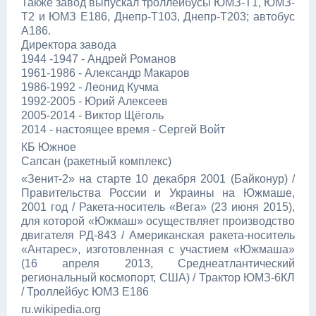
Также завод выпускал троллейбусы ЮМЗ-Т1, ЮМЗ-
Т2 и ЮМЗ Е186, Днепр-Т103, Днепр-Т203; автобус
А186.
Директора завода
1944 -1947 - Андрей Романов
1961-1986 - Александр Макаров
1986-1992 - Леонид Кучма
1992-2005 - Юрий Алексеев
2005-2014 - Виктор Щёголь
2014 - настоящее время - Сергей Войт
КБ Южное
Сапсан (ракетный комплекс)
«Зенит-2» на старте 10 декабря 2001 (Байконур) /
Правительства России и Украины на Южмаше,
2001 год / Ракета-носитель «Вега» (23 июня 2015),
для которой «Южмаш» осуществляет производство
двигателя РД-843 / Американская ракета-носитель
«Антарес», изготовленная с участием «Южмаша»
(16 апреля 2013, Среднеатлантический
региональный космопорт, США) / Трактор ЮМЗ-6КЛ
/ Троллейбус ЮМЗ Е186
ru.wikipedia.org