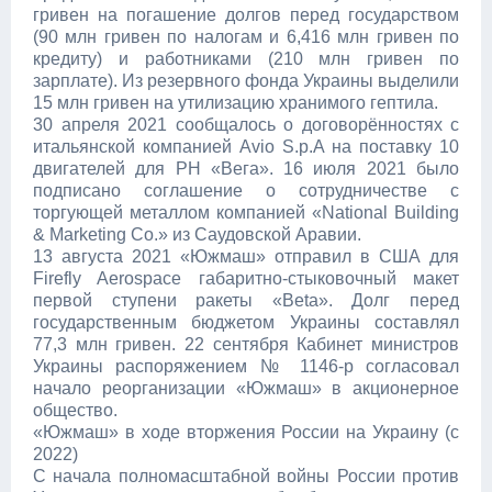
гривен на погашение долгов перед государством
(90 млн гривен по налогам и 6,416 млн гривен по
кредиту) и работниками (210 млн гривен по
зарплате). Из резервного фонда Украины выделили
15 млн гривен на утилизацию хранимого гептила.
30 апреля 2021 сообщалось о договорённостях с
итальянской компанией Avio S.p.A на поставку 10
двигателей для РН «Вега». 16 июля 2021 было
подписано соглашение о сотрудничестве с
торгующей металлом компанией «National Building
& Marketing Co.» из Саудовской Аравии.
13 августа 2021 «Южмаш» отправил в США для
Firefly Aerospace габаритно-стыковочный макет
первой ступени ракеты «Beta». Долг перед
государственным бюджетом Украины составлял
77,3 млн гривен. 22 сентября Кабинет министров
Украины распоряжением № 1146-р согласовал
начало реорганизации «Южмаш» в акционерное
общество.
«Южмаш» в ходе вторжения России на Украину (с
2022)
С начала полномасштабной войны России против