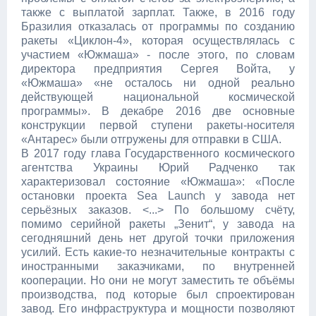
также с выплатой зарплат. Также, в 2016 году
Бразилия отказалась от программы по созданию
ракеты «Циклон-4», которая осуществлялась с
участием «Южмаша» - после этого, по словам
директора предприятия Сергея Войта, у
«Южмаша» «не осталось ни одной реально
действующей национальной космической
программы». В декабре 2016 две основные
конструкции первой ступени ракеты-носителя
«Антарес» были отгружены для отправки в США.
В 2017 году глава Государственного космического
агентства Украины Юрий Радченко так
характеризовал состояние «Южмаша»: «После
остановки проекта Sea Launch у завода нет
серьёзных заказов. <...> По большому счёту,
помимо серийной ракеты „Зенит“, у завода на
сегодняшний день нет другой точки приложения
усилий. Есть какие-то незначительные контракты с
иностранными заказчиками, по внутренней
кооперации. Но они не могут заместить те объёмы
производства, под которые был спроектирован
завод. Его инфраструктура и мощности позволяют