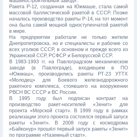
машиностроительный завод».
Ракета Р-12, созданная на Южмаше, стала самой
массовой баллистической ракетой в СССР. Позже
началось производство ракеты Р-14, на тот момент
она была самой мощной одноступенчатой ракетой
в мире.
На предприятии работали не только жители
Днепропетровска, но и специалисты и рабочие со
всех уголков СССР, в основном и прежде всего из
Украинской ССР, РСФСР и Белорусской ССР.
В 1983-1993 гг. на Павлоградском механическом
заводе (в Павлограде), входившем в ПО
«Южмаш», производились ракеты РТ-23 УТТХ
«Молодец» для Боевого железнодорожного
ракетного комплекса, стоявшего на вооружении
РВСН ВС СССР и ВС России.
В 1995 году был подписан контракт на
производство ракет-носителей «Зенит» для
проекта «Морской старт». В 1999 году в рамках
реализации этого проекта состоялся первый запуск
ракеты «Зенит». В 2008 году с космодрома
«Байконур» прошёл первый запуск ракеты «Зенит»
по программе «Наземный старт».