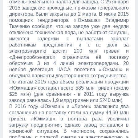
отмены земельного налога для завода. С 25 января
2015 заводские проходные, приказом генерального
директора, были закрыты до 2 марта. В июле 2015
помощник гендиректора «Южмаша» Владимир
Ткаченко сообщал, что на заводе уже две недели
отключена техническая вода, не работают санузлы,
имеются задержки с выплатами зарплат
работникам предприятия и т. п., долг за
электроэнергию достиг 200 млн гривен и
«Днепрооблэнерго» ограничила её поставку
обесточив 3 из 4 линий электропередачи. 20
ноября делегация НАСА посетила «Южмаш» и
обсудила варианты двустороннего сотрудничества.
По итогам 2015 года объём реализации продукции
«Южмаша» составил всего 585 млн гривен (около
$25 млн) (для сравнения - в 2011 году выручка
завода равнялась 1,9 млрд гривен или $240 млн).
В 2016 году «Южмаш» и «Лирен» заключили два
соглашения на поставку стали на сумму 44,60 млн
гривен. «Южмаш» в полтора раза увеличил
загрузку предприятия, однако завод оставался в
кризисной ситуации. В частности, сохранялись
проблемы с оплатой счетов за электроэнергию, а