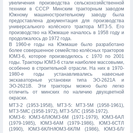
увеличения производства сельскохозяйственной
техники в СССР Минским тракторным заводом
Южному машиностроительному заводу была
предоставлена документация для производства
универсального колёсного трактора МТЗ-5. Его
производство на Южмаше началось в 1958 году и
продолжалось до 1972 года.
В 1960-е годы на Южмаше было разработано
более совершенное семейство колёсных тракторов
ЮМЗ-6, которое производилось с 1970 по 2001
годы. Тракторы ЮМЗ-6 стали наиболее массовыми,
особенно в строительной отрасли. На них в 1970-
1980-е годы устанавливались навесные
экскаваторные установки типа ЭО-2621А и
ЭО-2621В. Эти тракторы можно было легко
отличить от минских по наличию двухцветной
окраски.
МТЗ-2 (1953-1958), МТЗ-5: МТЗ-5М (1958-1961),
МТЗ-5МС (1958-1972), МТЗ-5ЛС (1958-1972).
ЮМЗ-6: ЮМЗ-6Л/ЮМЗ-6М (1971-1979), ЮМЗ-6АЛ
(1979-1985), ЮМЗ-6АМ (1979-1986), ЮМЗ-6СТЛ
(1990), ЮМЗ-6КЛН/ЮМЗ-6КЛМ (1986), ЮМЗ-6Л/