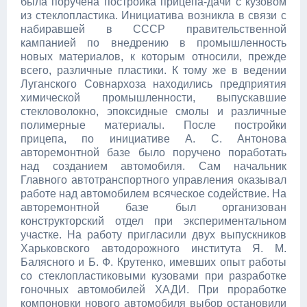
была поручена постройка прицепа-дачи с кузовом
из стеклопластика. Инициатива возникла в связи с
набиравшей в СССР правительственной
кампанией по внедрению в промышленность
новых материалов, к которым относили, прежде
всего, различные пластики. К тому же в ведении
Луганского Совнархоза находились предприятия
химической промышленности, выпускавшие
стекловолокно, эпоксидные смолы и различные
полимерные материалы. После постройки
прицепа, по инициативе А. С. Антонова
авторемонтной базе было поручено поработать
над созданием автомобиля. Сам начальник
Главного автотранспортного управления оказывал
работе над автомобилем всяческое содействие. На
авторемонтной базе был организован
конструкторский отдел при экспериментальном
участке. На работу пригласили двух выпускников
Харьковского автодорожного института Я. М.
Балясного и Б. Ф. Крутенко, имевших опыт работы
со стеклопластиковыми кузовами при разработке
гоночных автомобилей ХАДИ. При проработке
компоновки нового автомобиля выбор остановили