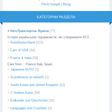
Регистрация
|
Вход
КАТЕГОРИИ РАЗДЕЛА
АвтоТранспортна Україна
[77]
Історія українських підприємств, які створювали АТЗ...
AutoDeutschland
[222]
Cars of USA
[44]
France & Italia
[58]
Cars from... France Italy Spain
Japanese AUTO
[2]
Scandinavia on wheelS
[1]
South Korea and United Kingdom
[62]
J: Andere Autos
[50]
Erdkunde und Geschichte
[32]
Languages and Countries
[3]