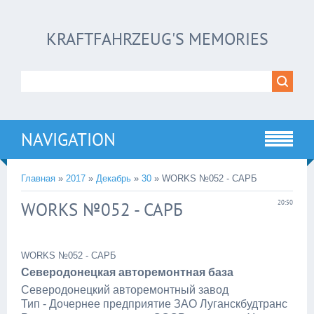
KRAFTFAHRZEUG'S MEMORIES
NAVIGATION
Главная
»
2017
»
Декабрь
»
30
» WORKS №052 - САРБ
WORKS №052 - САРБ
20:50
WORKS №052 - САРБ
Северодонецкая авторемонтная база
Северодонецкий авторемонтный завод
Тип - Дочернее предприятие ЗАО Луганскбудтранс