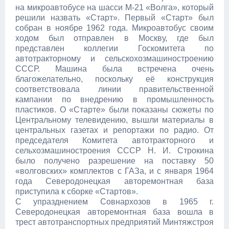
на микроавтобусе на шасси М-21 «Волга», который
решили назвать «Старт». Первый «Старт» был
собран в ноябре 1962 года. Микроавтобус своим
ходом был отправлен в Москву, где был
представлен коллегии Госкомитета по
автотракторному и сельскохозмашиностроению
СССР. Машина была встречена очень
благожелательно, поскольку её конструкция
соответствовала линии правительственной
кампании по внедрению в промышленность
пластиков. О «Старте» были показаны сюжеты по
Центральному телевидению, вышли материалы в
центральных газетах и репортажи по радио. От
председателя Комитета автотракторного и
сельхозмашиностроения СССР Н. И. Строкина
было получено разрешение на поставку 50
«волговских» комплектов с ГАЗа, и с января 1964
года Северодонецкая авторемонтная база
приступила к сборке «Стартов».
С упразднением Совнархозов в 1965 г.
Северодонецкая авторемонтная база вошла в
трест автотранспортных предприятий Минтяжстроя