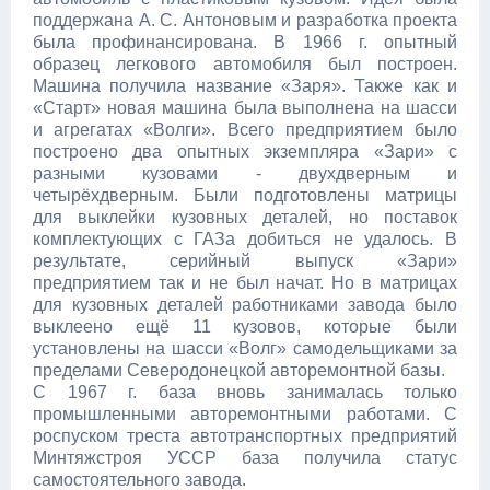
поддержана А. С. Антоновым и разработка проекта
была профинансирована. В 1966 г. опытный
образец легкового автомобиля был построен.
Машина получила название «Заря». Также как и
«Старт» новая машина была выполнена на шасси
и агрегатах «Волги». Всего предприятием было
построено два опытных экземпляра «Зари» с
разными кузовами - двухдверным и
четырёхдверным. Были подготовлены матрицы
для выклейки кузовных деталей, но поставок
комплектующих с ГАЗа добиться не удалось. В
результате, серийный выпуск «Зари»
предприятием так и не был начат. Но в матрицах
для кузовных деталей работниками завода было
выклеено ещё 11 кузовов, которые были
установлены на шасси «Волг» самодельщиками за
пределами Северодонецкой авторемонтной базы.
С 1967 г. база вновь занималась только
промышленными авторемонтными работами. С
роспуском треста автотранспортных предприятий
Минтяжстроя УССР база получила статус
самостоятельного завода.