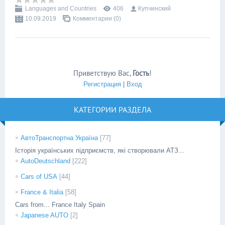
Languages and Countries
406
Купчинский
10.09.2019
Комментарии (0)
Приветствую Вас
,
Гость
!
Регистрация
|
Вход
КАТЕГОРИИ РАЗДЕЛА
АвтоТранспортна Україна
[77]
Історія українських підприємств, які створювали АТЗ...
AutoDeutschland
[222]
Cars of USA
[44]
France & Italia
[58]
Cars from... France Italy Spain
Japanese AUTO
[2]