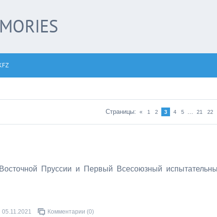
EMORIES
KFZ
Страницы
:
...
«
1
2
3
4
5
21
22
 Восточной Пруссии и Первый Всесоюзный испытательн
05.11.2021
Комментарии (0)