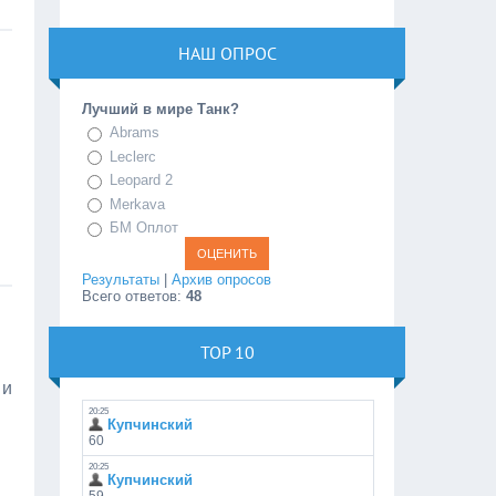
НАШ ОПРОС
Лучший в мире Танк?
Abrams
Leclerc
Leopard 2
Merkava
БМ Оплот
Результаты
|
Архив опросов
Всего ответов:
48
TOP 10
 и