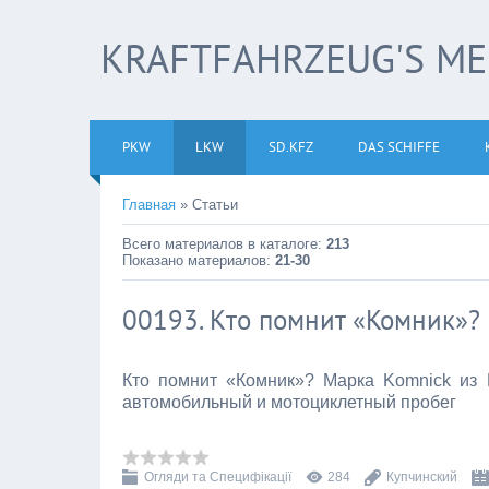
KRAFTFAHRZEUG'S M
PKW
LKW
SD.KFZ
DAS SCHIFFE
Главная
»
Статьи
Всего материалов в каталоге
:
213
Показано материалов
:
21-30
00193. Кто помнит «Комник»?
Кто помнит «Комник»? Марка Komnick из
автомобильный и мотоциклетный пробег
Огляди та Специфікації
284
Купчинский